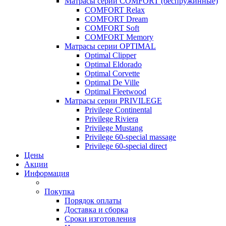
Матрасы серии COMFORT (беспружинные)
COMFORT Relax
COMFORT Dream
COMFORT Soft
COMFORT Memory
Матрасы серии OPTIMAL
Optimal Clipper
Optimal Eldorado
Optimal Corvette
Optimal De Ville
Optimal Fleetwood
Матрасы серии PRIVILEGE
Privilege Continental
Privilege Riviera
Privilege Mustang
Privilege 60-special massage
Privilege 60-special direct
Цены
Акции
Информация
Покупка
Порядок оплаты
Доставка и сборка
Сроки изготовления