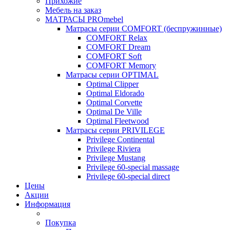
Прихожие
Мебель на заказ
МАТРАСЫ PROmebel
Матрасы серии COMFORT (беспружинные)
COMFORT Relax
COMFORT Dream
COMFORT Soft
COMFORT Memory
Матрасы серии OPTIMAL
Optimal Clipper
Optimal Eldorado
Optimal Corvette
Optimal De Ville
Optimal Fleetwood
Матрасы серии PRIVILEGE
Privilege Continental
Privilege Riviera
Privilege Mustang
Privilege 60-special massage
Privilege 60-special direct
Цены
Акции
Информация
Покупка