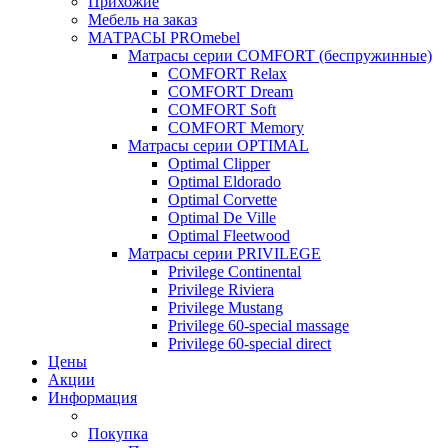
Прихожие
Мебель на заказ
МАТРАСЫ PROmebel
Матрасы серии COMFORT (беспружинные)
COMFORT Relax
COMFORT Dream
COMFORT Soft
COMFORT Memory
Матрасы серии OPTIMAL
Optimal Clipper
Optimal Eldorado
Optimal Corvette
Optimal De Ville
Optimal Fleetwood
Матрасы серии PRIVILEGE
Privilege Continental
Privilege Riviera
Privilege Mustang
Privilege 60-special massage
Privilege 60-special direct
Цены
Акции
Информация
Покупка