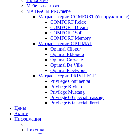
Прихожие
Мебель на заказ
МАТРАСЫ PROmebel
Матрасы серии COMFORT (беспружинные)
COMFORT Relax
COMFORT Dream
COMFORT Soft
COMFORT Memory
Матрасы серии OPTIMAL
Optimal Clipper
Optimal Eldorado
Optimal Corvette
Optimal De Ville
Optimal Fleetwood
Матрасы серии PRIVILEGE
Privilege Continental
Privilege Riviera
Privilege Mustang
Privilege 60-special massage
Privilege 60-special direct
Цены
Акции
Информация
Покупка