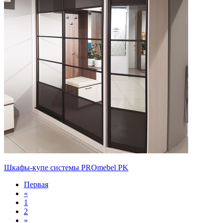
Шкафы-купе системы PROmebel PK
Первая
«
1
2
»