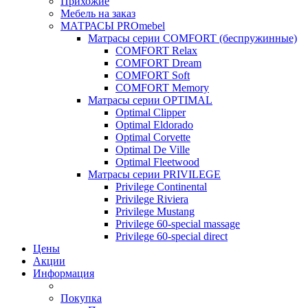
Прихожие
Мебель на заказ
МАТРАСЫ PROmebel
Матрасы серии COMFORT (беспружинные)
COMFORT Relax
COMFORT Dream
COMFORT Soft
COMFORT Memory
Матрасы серии OPTIMAL
Optimal Clipper
Optimal Eldorado
Optimal Corvette
Optimal De Ville
Optimal Fleetwood
Матрасы серии PRIVILEGE
Privilege Continental
Privilege Riviera
Privilege Mustang
Privilege 60-special massage
Privilege 60-special direct
Цены
Акции
Информация
Покупка