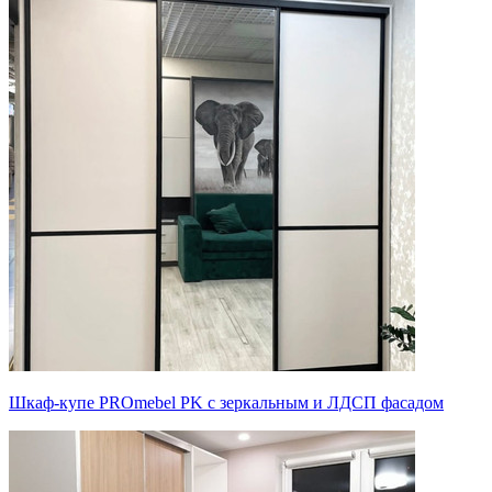
Шкаф-купе PROmebel PK с зеркальным и ЛДСП фасадом