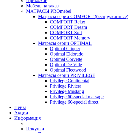
Прихожие
Мебель на заказ
МАТРАСЫ PROmebel
Матрасы серии COMFORT (беспружинные)
COMFORT Relax
COMFORT Dream
COMFORT Soft
COMFORT Memory
Матрасы серии OPTIMAL
Optimal Clipper
Optimal Eldorado
Optimal Corvette
Optimal De Ville
Optimal Fleetwood
Матрасы серии PRIVILEGE
Privilege Continental
Privilege Riviera
Privilege Mustang
Privilege 60-special massage
Privilege 60-special direct
Цены
Акции
Информация
Покупка