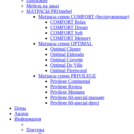
Прихожие
Мебель на заказ
МАТРАСЫ PROmebel
Матрасы серии COMFORT (беспружинные)
COMFORT Relax
COMFORT Dream
COMFORT Soft
COMFORT Memory
Матрасы серии OPTIMAL
Optimal Clipper
Optimal Eldorado
Optimal Corvette
Optimal De Ville
Optimal Fleetwood
Матрасы серии PRIVILEGE
Privilege Continental
Privilege Riviera
Privilege Mustang
Privilege 60-special massage
Privilege 60-special direct
Цены
Акции
Информация
Покупка