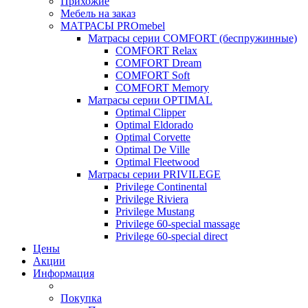
Прихожие
Мебель на заказ
МАТРАСЫ PROmebel
Матрасы серии COMFORT (беспружинные)
COMFORT Relax
COMFORT Dream
COMFORT Soft
COMFORT Memory
Матрасы серии OPTIMAL
Optimal Clipper
Optimal Eldorado
Optimal Corvette
Optimal De Ville
Optimal Fleetwood
Матрасы серии PRIVILEGE
Privilege Continental
Privilege Riviera
Privilege Mustang
Privilege 60-special massage
Privilege 60-special direct
Цены
Акции
Информация
Покупка