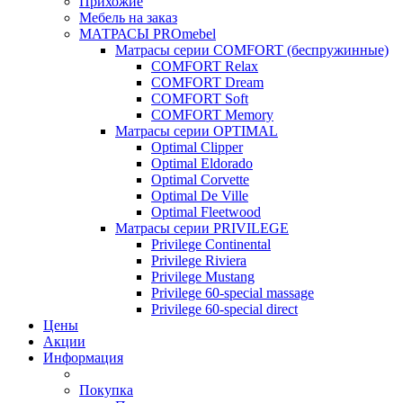
Прихожие
Мебель на заказ
МАТРАСЫ PROmebel
Матрасы серии COMFORT (беспружинные)
COMFORT Relax
COMFORT Dream
COMFORT Soft
COMFORT Memory
Матрасы серии OPTIMAL
Optimal Clipper
Optimal Eldorado
Optimal Corvette
Optimal De Ville
Optimal Fleetwood
Матрасы серии PRIVILEGE
Privilege Continental
Privilege Riviera
Privilege Mustang
Privilege 60-special massage
Privilege 60-special direct
Цены
Акции
Информация
Покупка