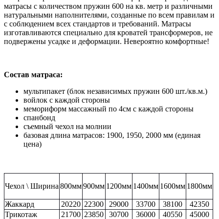
матрасы с количеством пружин 600 на кв. метр и различными
натуральными наполнителями, созданные по всем правилам и
с соблюдением всех стандартов и требований. Матрасы
изготавливаются специально для кроватей трансформеров, не
подвержены усадке и деформации. Невероятно комфортные!
Состав матраса:
мультипакет (блок независимых пружин 600 шт./кв.м.)
войлок с каждой стороны
мемориформ массажный по 4см с каждой стороны
спанбонд
съемный чехол на молнии
базовая длина матрасов: 1900, 1950, 2000 мм (единая
цена)
Чехол \ Ширина
800мм
900мм
1200мм
1400мм
1600мм
1800мм
Жаккард
20220
22300
29000
33700
38100
42350
Трикотаж
21700
23850
30700
36000
40550
45000