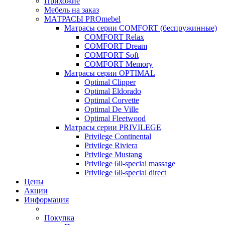
Прихожие
Мебель на заказ
МАТРАСЫ PROmebel
Матрасы серии COMFORT (беспружинные)
COMFORT Relax
COMFORT Dream
COMFORT Soft
COMFORT Memory
Матрасы серии OPTIMAL
Optimal Clipper
Optimal Eldorado
Optimal Corvette
Optimal De Ville
Optimal Fleetwood
Матрасы серии PRIVILEGE
Privilege Continental
Privilege Riviera
Privilege Mustang
Privilege 60-special massage
Privilege 60-special direct
Цены
Акции
Информация
Покупка