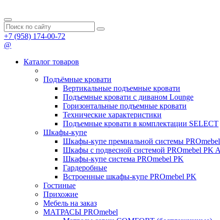
+7 (958) 174-00-72
@
Каталог товаров
Подъёмные кровати
Вертикальные подъемные кровати
Подъемные кровати с диваном Lounge
Горизонтальные подъемные кровати
Технические характеристики
Подъемные кровати в комплектации SELECT
Шкафы-купе
Шкафы-купе премиальной системы PROmeb
Шкафы с подвесной системой PROmebel PK 
Шкафы-купе система PROmebel PK
Гардеробные
Встроенные шкафы-купе PROmebel PK
Гостиные
Прихожие
Мебель на заказ
МАТРАСЫ PROmebel