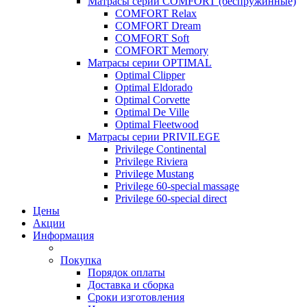
Матрасы серии COMFORT (беспружинные)
COMFORT Relax
COMFORT Dream
COMFORT Soft
COMFORT Memory
Матрасы серии OPTIMAL
Optimal Clipper
Optimal Eldorado
Optimal Corvette
Optimal De Ville
Optimal Fleetwood
Матрасы серии PRIVILEGE
Privilege Continental
Privilege Riviera
Privilege Mustang
Privilege 60-special massage
Privilege 60-special direct
Цены
Акции
Информация
Покупка
Порядок оплаты
Доставка и сборка
Сроки изготовления