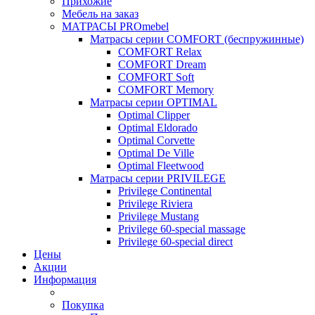
Прихожие
Мебель на заказ
МАТРАСЫ PROmebel
Матрасы серии COMFORT (беспружинные)
COMFORT Relax
COMFORT Dream
COMFORT Soft
COMFORT Memory
Матрасы серии OPTIMAL
Optimal Clipper
Optimal Eldorado
Optimal Corvette
Optimal De Ville
Optimal Fleetwood
Матрасы серии PRIVILEGE
Privilege Continental
Privilege Riviera
Privilege Mustang
Privilege 60-special massage
Privilege 60-special direct
Цены
Акции
Информация
Покупка