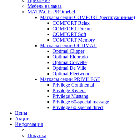
Прихожие
Мебель на заказ
МАТРАСЫ PROmebel
Матрасы серии COMFORT (беспружинные)
COMFORT Relax
COMFORT Dream
COMFORT Soft
COMFORT Memory
Матрасы серии OPTIMAL
Optimal Clipper
Optimal Eldorado
Optimal Corvette
Optimal De Ville
Optimal Fleetwood
Матрасы серии PRIVILEGE
Privilege Continental
Privilege Riviera
Privilege Mustang
Privilege 60-special massage
Privilege 60-special direct
Цены
Акции
Информация
Покупка