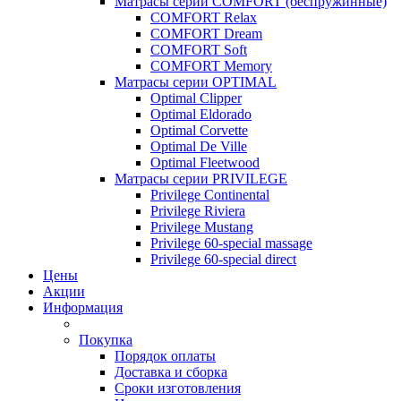
Матрасы серии COMFORT (беспружинные)
COMFORT Relax
COMFORT Dream
COMFORT Soft
COMFORT Memory
Матрасы серии OPTIMAL
Optimal Clipper
Optimal Eldorado
Optimal Corvette
Optimal De Ville
Optimal Fleetwood
Матрасы серии PRIVILEGE
Privilege Continental
Privilege Riviera
Privilege Mustang
Privilege 60-special massage
Privilege 60-special direct
Цены
Акции
Информация
Покупка
Порядок оплаты
Доставка и сборка
Сроки изготовления