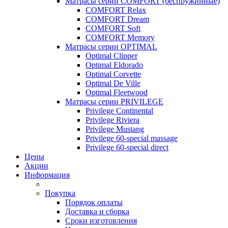
Матрасы серии COMFORT (беспружинные)
COMFORT Relax
COMFORT Dream
COMFORT Soft
COMFORT Memory
Матрасы серии OPTIMAL
Optimal Clipper
Optimal Eldorado
Optimal Corvette
Optimal De Ville
Optimal Fleetwood
Матрасы серии PRIVILEGE
Privilege Continental
Privilege Riviera
Privilege Mustang
Privilege 60-special massage
Privilege 60-special direct
Цены
Акции
Информация
Покупка
Порядок оплаты
Доставка и сборка
Сроки изготовления