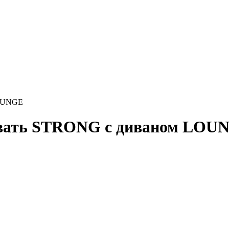
LOUNGE
овать STRONG с диваном LOU