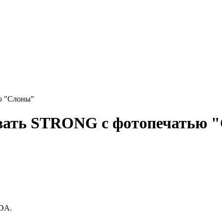
ю "Слоны"
овать STRONG с фотопечатью 
DA.