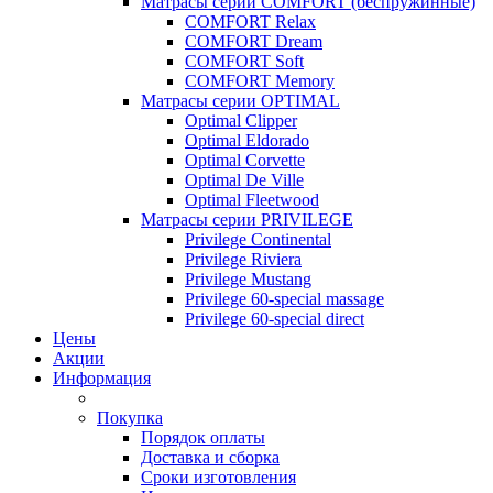
Матрасы серии COMFORT (беспружинные)
COMFORT Relax
COMFORT Dream
COMFORT Soft
COMFORT Memory
Матрасы серии OPTIMAL
Optimal Clipper
Optimal Eldorado
Optimal Corvette
Optimal De Ville
Optimal Fleetwood
Матрасы серии PRIVILEGE
Privilege Continental
Privilege Riviera
Privilege Mustang
Privilege 60-special massage
Privilege 60-special direct
Цены
Акции
Информация
Покупка
Порядок оплаты
Доставка и сборка
Сроки изготовления