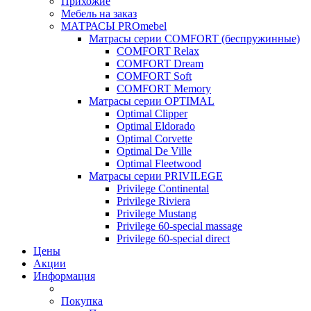
Прихожие
Мебель на заказ
МАТРАСЫ PROmebel
Матрасы серии COMFORT (беспружинные)
COMFORT Relax
COMFORT Dream
COMFORT Soft
COMFORT Memory
Матрасы серии OPTIMAL
Optimal Clipper
Optimal Eldorado
Optimal Corvette
Optimal De Ville
Optimal Fleetwood
Матрасы серии PRIVILEGE
Privilege Continental
Privilege Riviera
Privilege Mustang
Privilege 60-special massage
Privilege 60-special direct
Цены
Акции
Информация
Покупка